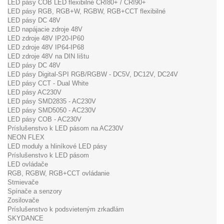
LED pásy COB LED flexibilné CRI80+ / CRI90+
LED pásy RGB, RGB+W, RGBW, RGB+CCT flexibilné
LED pásy DC 48V
LED napájacie zdroje 48V
LED zdroje 48V IP20-IP60
LED zdroje 48V IP64-IP68
LED zdroje 48V na DIN lištu
LED pásy DC 48V
LED pásy Digital-SPI RGB/RGBW - DC5V, DC12V, DC24V
LED pásy CCT - Dual White
LED pásy AC230V
LED pásy SMD2835 - AC230V
LED pásy SMD5050 - AC230V
LED pásy COB - AC230V
Príslušenstvo k LED pásom na AC230V
NEON FLEX
LED moduly a hliníkové LED pásy
Príslušenstvo k LED pásom
LED ovládače
RGB, RGBW, RGB+CCT ovládanie
Stmievače
Spínače a senzory
Zosilovače
Príslušenstvo k podsvieteným zrkadlám
SKYDANCE