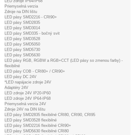
LED zdroje IP64/IP68
Priemyselná verzia
Zdroje na DIN lištu
LED pásy SMD2216 - CRI90+
LED pásy SMD2835
LED pásy SMD3014
LED pásy SMD335 - bočný svit
LED pásy SMD3528
LED pásy SMD5050
LED pásy SMD5730
LED pásy SMD5630
LED pásy RGB, RGBW a RGB+CCT (LED pásy so zmenou farby) -
flexibilné
LED pásy COB - CRI80+ / CRI90+
LED pásy DC 24V
*LED napájacie zdroje 24V
Adaptéry 24V
LED zdroje 24V IP20-IP60
LED zdroje 24V IP64-IP68
Priemyselná verzia 24V
Zdroje 24V na DIN lištu
LED pásy SMD2835 flexibilné CRI80, CRI90, CRI95
LED pásy SMD3528 flexibilné
LED pásy SMD2216 flexibilné CRI90+
LED pásy SMD5630 flexibilné CRI80