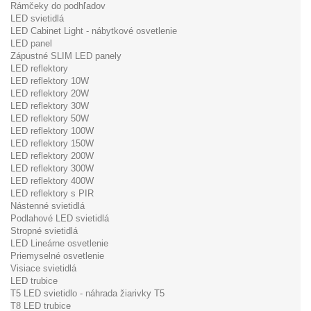
Rámčeky do podhľadov
LED svietidlá
LED Cabinet Light - nábytkové osvetlenie
LED panel
Zápustné SLIM LED panely
LED reflektory
LED reflektory 10W
LED reflektory 20W
LED reflektory 30W
LED reflektory 50W
LED reflektory 100W
LED reflektory 150W
LED reflektory 200W
LED reflektory 300W
LED reflektory 400W
LED reflektory s PIR
Nástenné svietidlá
Podlahové LED svietidlá
Stropné svietidlá
LED Lineárne osvetlenie
Priemyselné osvetlenie
Visiace svietidlá
LED trubice
T5 LED svietidlo - náhrada žiarivky T5
T8 LED trubice