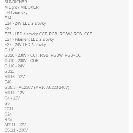
SUNRICHER
MiLight / MIBOXER
LED žiarovky
E14
E14 - 24V LED žiarovky
E27
E27 - LED žiarovky CCT, RGB, RGBW, RGB+CCT
E27 - Filament LED žiarovky
E27 - 24V LED žiarovky
GU10
GU10 - 230V - CCT, RGB, RGBW, RGB+CCT
GU10 - 230V - COB
GU10 - 24V
GU11
MR16 - 12V
E40
GU5.3 - AC230V (MR16 AC220-240V)
MR11 - 12V
G4 - 12V
G9
2G11
G24
R7S
AR111 - 12V
ES111 - 230V