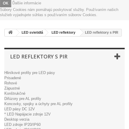
Ďalšie informácie
OK
Súbory Cookies nám pomáhajú poskytovať služby. Používaním našich
služieb vyjadrujete súhlas s používaním súborov Cookies.
LED svietidlá
LED reflektory
LED reflektory s PIR
LED REFLEKTORY S PIR
Hliníkové profily pre LED pásy
Prisadené
Rohové
Zápustné
Konštrukčné
Difúzory pre AL profily
Koncovky, spojky a úchyty pre AL profily
LED pásy DC 12V
* LED Napájacie zdroje 12V
Desktop verzia
LED zdroje IP20/IP60