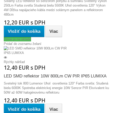
Solárny LED reflektor so senzorom pohybu a súmraku Svetelný výkon
250Lm Farba svetla Studená biela 5500K Uhol osvetlenia 120° Výkon
4W Dĺžka napájacieho kábla medzi solárnym panelom a reflektorom
480cm
12,20 EUR s DPH
Vložiť do košíka
Viac
Tovar je na sklade
Pridať do zoznamu želaní
Rýchly náhľad
12,40 EUR s DPH
LED SMD reflektor 10W 800Lm CW PIR IP65 LUMIXA
Svetelný tok 800 Lumenov Uhol osvetlenia 120° Farba svetla: Studená
biela 6000K Spotreba elektrickej energie 10W Senzor PIR Ekvivalent ku
50W až 60W halogénovému reflektoru
12,40 EUR s DPH
Vložiť do košíka
Viac