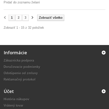
Pridať do zoznamu želaní
1
2
3
Zobraziť všetko
Zobraziť 1 - 15 z 32 položiek
Informácie
Zákaznícka podpora
Doručovacie podmienky
Odstúpenie od zmluvy
Reklamačný protokol
Účet
História nákupov
Vrátený tovar