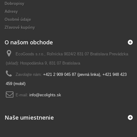
Dobropisy
Adresy
Osobné údaje
Zľavové kupóny
O našom obchode
EcoGoods s.r.o., Roľnícka 9024/2 831 07 Bratislava Prevádzka
(sklad): Hospodárska 9, 831 07 Bratislava
Zavolajte nám:
+421 2 909 045 87 (pevná linka), +421 948 423
459 (mobil)
E-mail:
info@ecolights.sk
Naše umiestnenie