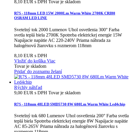
8,10 EUR s DPH
Tovar je skladom
R7S - 118mm LED 15W 2000Lm Warm White 2700K CRI80
OSRAM LED LINE
Svetelný tok 2000 Lumenov Uhol osvetlenia 300° Farba
svetla teplá biela 2700K Spotreba elektrickej energie 15W
Napájacie napätie AC 220-240V Priama náhrada za
halogénovú žiarovku s rozmerom 118mm
8,10 EUR s DPH
Vložiť do košíka
Viac
Tovar je skladom
Pridať do zoznamu želaní
Rýchly náhľad
9,00 EUR s DPH
Tovar je skladom
R7S - 118mm 48LED SMD5730 8W 680Lm Warm White Led4chip
Svetelný tok 680 Lumenov Uhol osvetlenia 200° Farba svetla
teplá biela Spotreba elektrickej energie 8W Napájacie napätie
AC 85-265V Priama náhrada za halogénovú žiarovku s
rozmerom 118mm