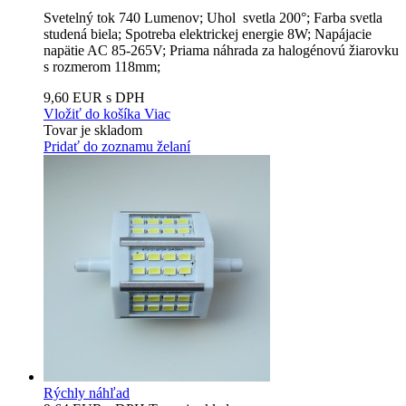
Svetelný tok 740 Lumenov; Uhol svetla 200°; Farba svetla
studená biela; Spotreba elektrickej energie 8W; Napájacie
napätie AC 85-265V; Priama náhrada za halogénovú žiarovku
s rozmerom 118mm;
9,60 EUR s DPH
Vložiť do košíka
Viac
Tovar je skladom
Pridať do zoznamu želaní
Rýchly náhľad