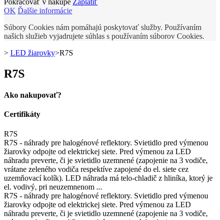
Pokračovať v nákupe
Zaplatiť
OK
Ďalšie informácie
Súbory Cookies nám pomáhajú poskytovať služby. Používaním
našich služieb vyjadrujete súhlas s používaním súborov Cookies.
>
LED žiarovky
>
R7S
R7S
Ako nakupovať?
Certifikáty
R7S
R7S - náhrady pre halogénové reflektory. Svietidlo pred výmenou
žiarovky odpojte od elektrickej siete. Pred výmenou za LED
náhradu preverte, či je svietidlo uzemnené (zapojenie na 3 vodiče,
vrátane zeleného vodiča respektíve zapojené do el. siete cez
uzemňovací kolík). LED náhrada má telo-chladič z hliníka, ktorý je
el. vodivý, pri neuzemnenom ...
R7S - náhrady pre halogénové reflektory. Svietidlo pred výmenou
žiarovky odpojte od elektrickej siete. Pred výmenou za LED
náhradu preverte, či je svietidlo uzemnené (zapojenie na 3 vodiče,