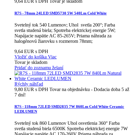
9,64 EUR s DPH
Tovar je skladom
R7S - 78mm 24LED SMD5730 5W 540Lm Cold White
Svetelný tok 540 Lumenov; Uhol svetla 200°; Farba
svetla studená biela; Spotreba elektrickej energie 5W;
Napájacie napätie AC 85-265V; Priama náhrada za
halogénovú žiarovku s rozmerom 78mm;
9,64 EUR s DPH
Vložiť do košíka
Viac
Tovar je skladom
Pridať do zoznamu želaní
Rýchly náhľad
9,80 EUR s DPH
Tovar na objednávku - Dodacia doba 5 až
7 dní!
R7S - 118mm 72LED SMD2835 7W 860Lm Cold White Ceramic
LEDLUMEN
Svetelný tok 860 Lumenov Uhol osvetlenia 360° Farba
svetla studená biela 6500K Spotreba elektrickej energie 7W
Napájacie napätie AC 170-260V Priama náhrada za