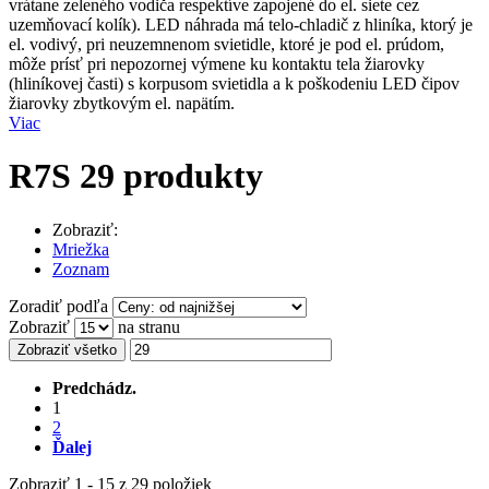
vrátane zeleného vodiča respektíve zapojené do el. siete cez
uzemňovací kolík). LED náhrada má telo-chladič z hliníka, ktorý je
el. vodivý, pri neuzemnenom svietidle, ktoré je pod el. prúdom,
môže prísť pri nepozornej výmene ku kontaktu tela žiarovky
(hliníkovej časti) s korpusom svietidla a k poškodeniu LED čipov
žiarovky zbytkovým el. napätím.
Viac
R7S
29 produkty
Zobraziť:
Mriežka
Zoznam
Zoradiť podľa
Zobraziť
na stranu
Zobraziť všetko
Predchádz.
1
2
Ďalej
Zobraziť 1 - 15 z 29 položiek