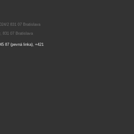
024/2 831 07 Bratislava
, 831 07 Bratislava
45 87 (pevná linka), +421