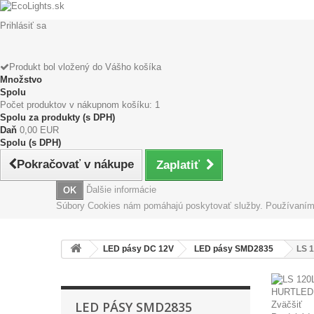
Prihlásiť sa
Produkt bol vložený do Vášho košíka
Množstvo
Spolu
Počet produktov v nákupnom košíku: 1
Spolu za produkty (s DPH)
Daň
0,00 EUR
Spolu (s DPH)
Pokračovať v nákupe
Zaplatiť
Ďalšie informácie
OK
Súbory Cookies nám pomáhajú poskytovať služby. Používaním n
LED pásy DC 12V
LED pásy SMD2835
LS 
LED PÁSY SMD2835
Zväčšiť