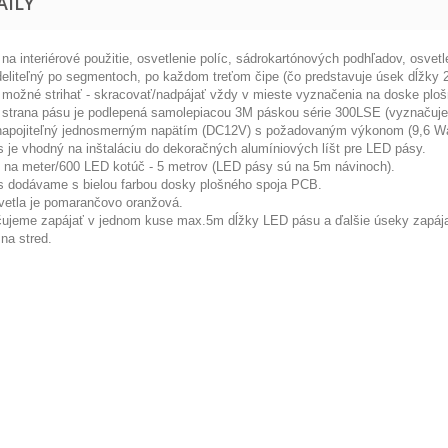
AILY
na interiérové použitie, osvetlenie políc, sádrokartónových podhľadov, osvetl
deliteľný po segmentoch, po každom treťom čipe (čo predstavuje úsek dĺžky 2
 možné strihať - skracovať/nadpájať vždy v mieste vyznačenia na doske ploš
strana pásu je podlepená samolepiacou 3M páskou série 300LSE (vyznačuje s
napojiteľný jednosmerným napätím (DC12V) s požadovaným výkonom (9,6 Wa
 je vhodný na inštaláciu do dekoračných alumíniových líšt pre LED pásy.
na meter/600 LED kotúč - 5 metrov (LED pásy sú na 5m návinoch).
 dodávame s bielou farbou dosky plošného spoja PCB.
vetla je pomarančovo oranžová.
ujeme zapájať v jednom kuse max.5m dĺžky LED pásu a ďalšie úseky zapájať 
 na stred.