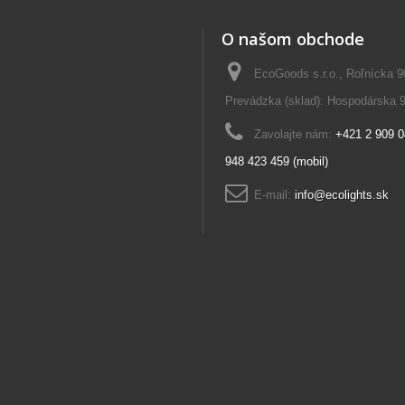
O našom obchode
EcoGoods s.r.o., Roľnícka 9
Prevádzka (sklad): Hospodárska 9
Zavolajte nám:
+421 2 909 0
948 423 459 (mobil)
E-mail:
info@ecolights.sk