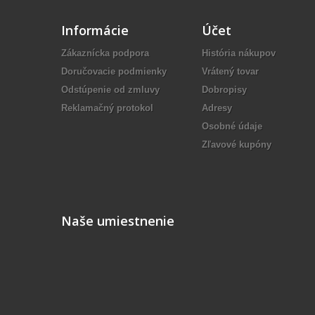
Informácie
Účet
Zákaznícka podpora
História nákupov
Doručovacie podmienky
Vrátený tovar
Odstúpenie od zmluvy
Dobropisy
Reklamačný protokol
Adresy
Osobné údaje
Zľavové kupóny
Naše umiestnenie