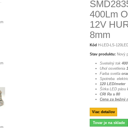
SMD283
.
400Lm 
12V HU
8mm
Kód
H-LED-LS-120LE
Stav produktu:
Nový p
Svetelný tok
400
Uhol osvetlenia
Farba svetla
ora
Spotreba elektri
120 LED/meter
Šírka LED pásu
CRI Ra ≥ 80
Cena za bežný m
Viac detailov
Tovar je na sklade