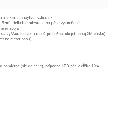
enie skríň a nábytku, schodísk.
,5cm), deliteľné miesto je na páse vyznačené.
ného spoja.
a vyššou lepivosťou než pri bežnej obojstrannej 3M páske).
tt na meter pásu).
paralérne (nie do série), prípadne LED pás v dĺžke 10m