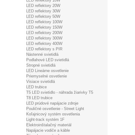
LED reflektory 10W
LED reflektory 20W
LED reflektory 30W
LED reflektory 50W
LED reflektory 100W
LED reflektory 150W
LED reflektory 200W
LED reflektory 300W
LED reflektory 400W
LED reflektory s PIR
Nástenné svietidlá
Podlahové LED svietidlá
Stropné svietidlá
LED Lineárne osvetlenie
Priemyselné osvetlenie
Visiace svietidlá
LED trubice
T5 LED svietidlo - náhrada žiarivky T5
T8 LED trubice
LED prúdové napájacie zdroje
Pouličné osvetlenie - Street Light
Koľajnicový systém osvetlenia
Light-track systém 1F
Elektroinštalačný materiál
Napájacie vodiče a káble