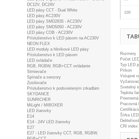
DC12V, DC24V
LED pásy CCT - Dual White
100
LED pásy AC230V
LED pásy SMD2835 - AC230V
LED pásy SMD5050 - AC230V
LED pásy COB - AC230V
TAB
Príslušenstvo k LED pásom na AC230V
NEON FLEX
LED moduly a hliníkové LED pásy
Rozmery
Príslušenstvo k LED pásom
Počet LED
LED ovládače
Typ LED p
RGB, RGBW, RGB+CCT ovládanie
Príkon
Stmievače
Vstupné n
Spínače a senzory
Vyžarovac
Zosilovače
Svetelný t
Príslušenstvo k podsvieteným zrkadlám
Teplota fa
SKYDANCE
Priemerná
SUNRICHER
Pracovná 
MiLight / MIBOXER
Certifikáci
LED žiarovky
Šírka LED
E14
Deliteľno
E14 - 24V LED žiarovky
CRI index
E27
E27 - LED žiarovky CCT, RGB, RGBW,
RGB+CCT