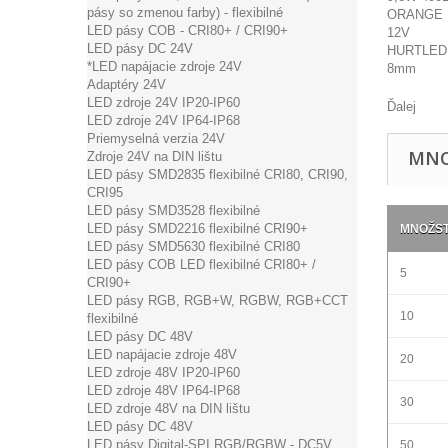
pásy so zmenou farby) - flexibilné
LED pásy COB - CRI80+ / CRI90+
LED pásy DC 24V
*LED napájacie zdroje 24V
Adaptéry 24V
LED zdroje 24V IP20-IP60
Ďalej
LED zdroje 24V IP64-IP68
Priemyselná verzia 24V
MNO
Zdroje 24V na DIN lištu
LED pásy SMD2835 flexibilné CRI80, CRI90,
CRI95
LED pásy SMD3528 flexibilné
LED pásy SMD2216 flexibilné CRI90+
MNOŽS
LED pásy SMD5630 flexibilné CRI80
LED pásy COB LED flexibilné CRI80+ /
5
CRI90+
LED pásy RGB, RGB+W, RGBW, RGB+CCT
10
flexibilné
LED pásy DC 48V
LED napájacie zdroje 48V
20
LED zdroje 48V IP20-IP60
LED zdroje 48V IP64-IP68
30
LED zdroje 48V na DIN lištu
LED pásy DC 48V
LED pásy Digital-SPI RGB/RGBW - DC5V,
50