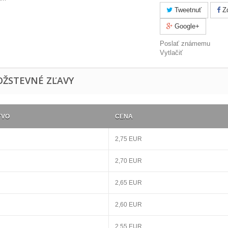
Tweetnuť
Zd
Google+
Poslať známemu
Vytlačiť
ŽSTEVNÉ ZĽAVY
TVO
CENA
2,75 EUR
2,70 EUR
2,65 EUR
2,60 EUR
2,55 EUR