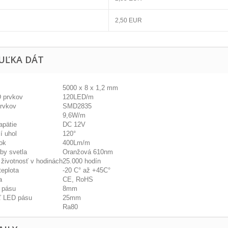
2,50 EUR
UĽKA DÁT
5000 x 8 x 1,2 mm
 prvkov
120LED/m
rvkov
SMD2835
9,6W/m
apätie
DC 12V
í uhol
120°
ok
400Lm/m
rby svetla
Oranžová 610nm
 životnosť v hodinách
25.000 hodín
teplota
-20 C° až +45C°
a
CE, RoHS
 pásu
8mm
sť LED pásu
25mm
Ra80