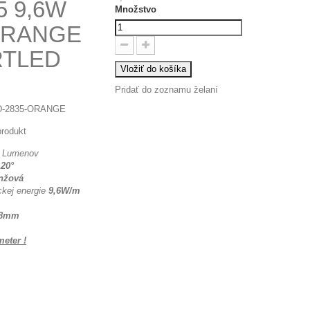
5 9,6W
Množstvo
ORANGE
RTLED
Vložiť do košíka
Pridať do zoznamu želaní
D-2835-ORANGE
rodukt
Lumenov
120°
nžová
ckej energie
9,6W/m
8mm
eter !