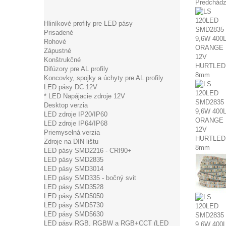
Predchádz
Hliníkové profily pre LED pásy
Prisadené
Rohové
Zápustné
Konštrukčné
Difúzory pre AL profily
Koncovky, spojky a úchyty pre AL profily
LED pásy DC 12V
* LED Napájacie zdroje 12V
Desktop verzia
LED zdroje IP20/IP60
LED zdroje IP64/IP68
Priemyselná verzia
Zdroje na DIN lištu
LED pásy SMD2216 - CRI90+
LED pásy SMD2835
LED pásy SMD3014
LED pásy SMD335 - bočný svit
LED pásy SMD3528
LED pásy SMD5050
LED pásy SMD5730
LED pásy SMD5630
LED pásy RGB, RGBW a RGB+CCT (LED