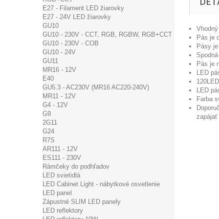
DET
E27 - Filament LED žiarovky
E27 - 24V LED žiarovky
GU10
Vhodný 
GU10 - 230V - CCT, RGB, RGBW, RGB+CCT
Pás je 
GU10 - 230V - COB
Pásy je
GU10 - 24V
Spodná 
GU11
Pás je 
MR16 - 12V
LED pás
E40
120LED 
GU5.3 - AC230V (MR16 AC220-240V)
LED pás
MR11 - 12V
Farba s
G4 - 12V
Doporuč
G9
zapájať
2G11
G24
R7S
AR111 - 12V
ES111 - 230V
Rámčeky do podhľadov
LED svietidlá
LED Cabinet Light - nábytkové osvetlenie
LED panel
Zápustné SLIM LED panely
LED reflektory